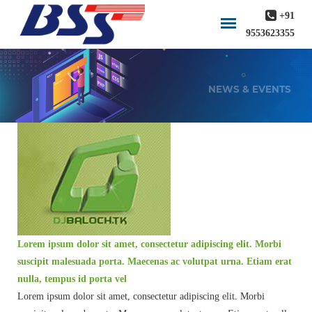
+91
9553623355
NEWS & EVENTS
Lorem ipsum dolor sit amet, consectetur adipiscing elit. Morbi
suscipit malesuada porta. Maecenas ac volutpat urna. Etiam erat
nulla, tempus id porta vel
Lorem ipsum dolor sit amet, consectetur adipiscing elit. Morbi