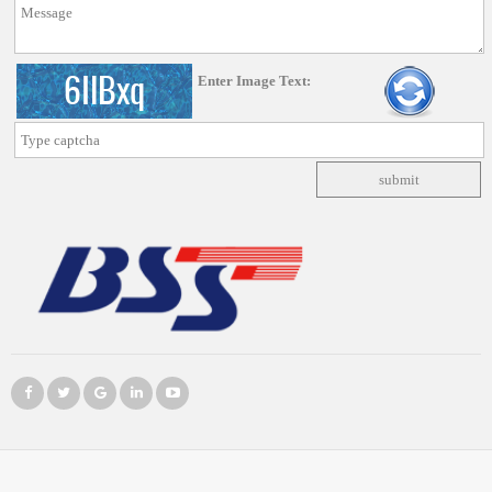
Enter Image Text:
6IlBxq