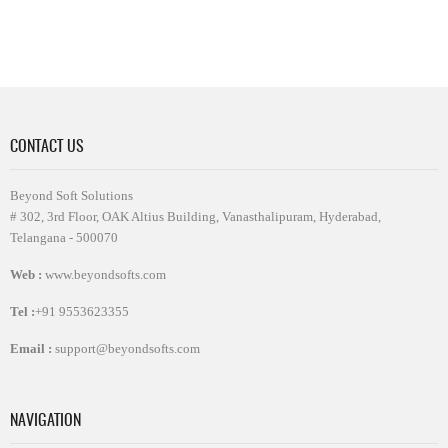
CONTACT US
Beyond Soft Solutions
# 302, 3rd Floor, OAK Altius Building, Vanasthalipuram, Hyderabad,
Telangana - 500070
Web :
www.beyondsofts.com
Tel :
+91 9553623355
Email :
support@beyondsofts.com
NAVIGATION